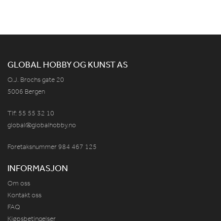
GLOBAL HOBBY OG KUNST AS
O.J. Brochs gate 20
5006 Bergen
Tlf: 55 55 32 10
global@globalhobby.no
Foretaksnummer 984
467
125
INFORMASJON
Om oss
Kontakt oss
FAQ
Kjøpsbetingelser