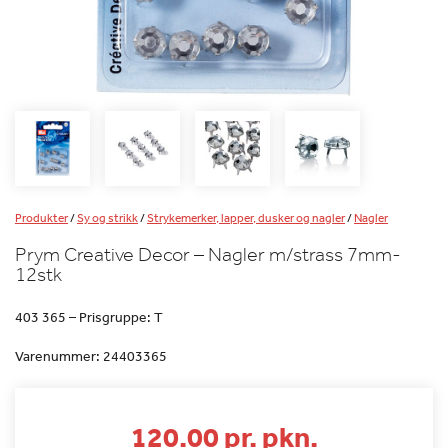
Produkter
/
Sy og strikk
/
Strykemerker, lapper, dusker og nagler
/
Nagler
Prym Creative Decor – Nagler m/strass 7mm-
12stk
403 365 – Prisgruppe: T
Varenummer:
24403365
120.00 pr. pkn.