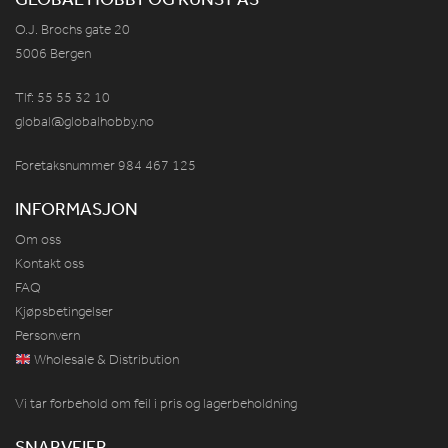
O.J. Brochs gate 20
5006 Bergen
Tlf: 55 55 32 10
global@globalhobby.no
Foretaksnummer 984
467
125
INFORMASJON
Om oss
Kontakt oss
FAQ
Kjøpsbetingelser
Personvern
Wholesale & Distribution
Vi tar forbehold om feil i pris og lagerbeholdning
SNARVEIER