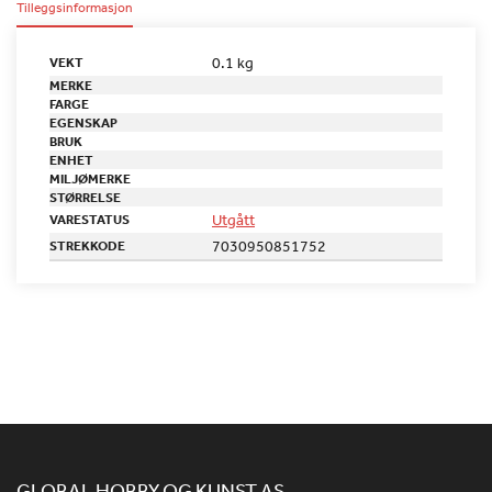
Tilleggsinformasjon
0.1 kg
VEKT
MERKE
FARGE
EGENSKAP
BRUK
ENHET
MILJØMERKE
STØRRELSE
Utgått
VARESTATUS
7030950851752
STREKKODE
GLOBAL HOBBY OG KUNST AS