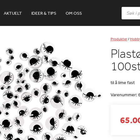
Products
AKTUELT
IDEER & TIPS
OM OSS
search
Produkter
/
Hobb
Plast
100s
til å lime fast
Varenummer:
65.00