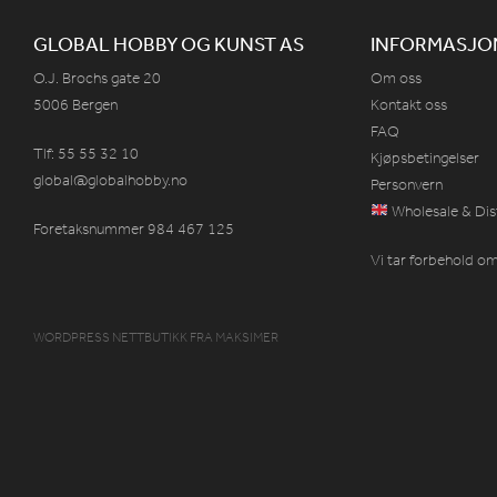
GLOBAL HOBBY OG KUNST AS
INFORMASJO
O.J. Brochs gate 20
Om oss
5006 Bergen
Kontakt oss
FAQ
Tlf: 55 55 32 10
Kjøpsbetingelser
global@globalhobby.no
Personvern
Wholesale & Dis
Foretaksnummer 984
467
125
Vi tar forbehold om 
WORDPRESS NETTBUTIKK
FRA
MAKSIMER