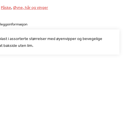
,
Påske
,
Øyne, hår og vinger
lleggsinformasjon
last i assorterte størrelser med øyenvipper og bevegelige
lat bakside uten lim.