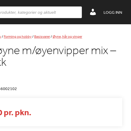
LOGG INN
y
/
Forming og hobby
/
Basisvarer
/
Øyne, hår og vinger
øyne m/øyenvipper mix –
tk
66002102
 pr. pkn.