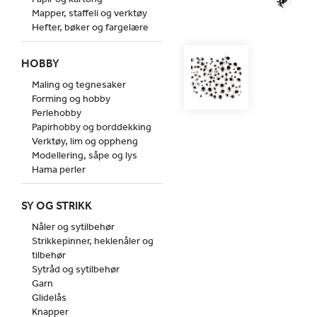
Mapper, staffeli og verktøy
Hefter, bøker og fargelære
HOBBY
Maling og tegnesaker
Forming og hobby
Perlehobby
Papirhobby og borddekking
Verktøy, lim og oppheng
Modellering, såpe og lys
Hama perler
SY OG STRIKK
Nåler og sytilbehør
Strikkepinner, heklenåler og
tilbehør
Sytråd og sytilbehør
Garn
Glidelås
Knapper