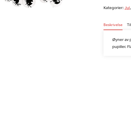
Kategorier:
Jul
Beskrivelse
Ti
Øyner av p
pupiller. F