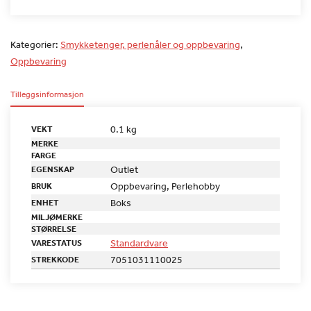
Kategorier:
Smykketenger, perlenåler og oppbevaring
,
Oppbevaring
Tilleggsinformasjon
0.1 kg
VEKT
MERKE
FARGE
Outlet
EGENSKAP
Oppbevaring, Perlehobby
BRUK
Boks
ENHET
MILJØMERKE
STØRRELSE
Standardvare
VARESTATUS
7051031110025
STREKKODE