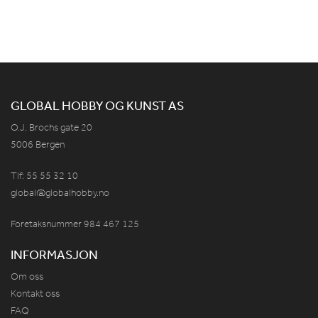
GLOBAL HOBBY OG KUNST AS
O.J. Brochs gate 20
5006 Bergen
Tlf: 55 55 32 10
global@globalhobby.no
Foretaksnummer 984
467
125
INFORMASJON
Om oss
Kontakt oss
FAQ