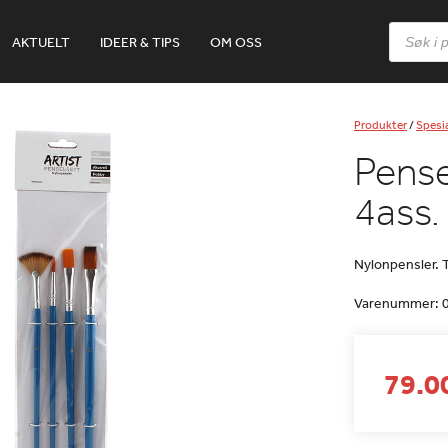
Products
AKTUELT
IDEER & TIPS
OM OSS
search
Produkter
/
Spesia
Pense
4ass.
Nylonpensler. T
Varenummer:
79.00