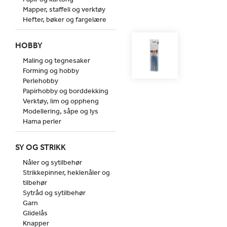
Mapper, staffeli og verktøy
Hefter, bøker og fargelære
HOBBY
Maling og tegnesaker
Forming og hobby
Perlehobby
Papirhobby og borddekking
Verktøy, lim og oppheng
Modellering, såpe og lys
Hama perler
SY OG STRIKK
Nåler og sytilbehør
Strikkepinner, heklenåler og
tilbehør
Sytråd og sytilbehør
Garn
Glidelås
Knapper