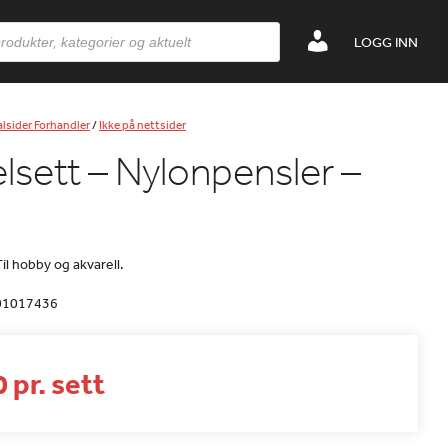
LOGG INN
lsider Forhandler
/
Ikke på nettsider
lsett – Nylonpensler –
il hobby og akvarell.
01017436
 pr. sett