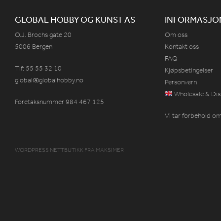
GLOBAL HOBBY OG KUNST AS
INFORMASJO
O.J. Brochs gate 20
Om oss
5006 Bergen
Kontakt oss
FAQ
Tlf: 55 55 32 10
Kjøpsbetingelser
global@globalhobby.no
Personvern
Wholesale & Dis
Foretaksnummer 984
467
125
Vi tar forbehold om 
WORDPRESS NETTBUTIKK
FRA
MAKSIMER