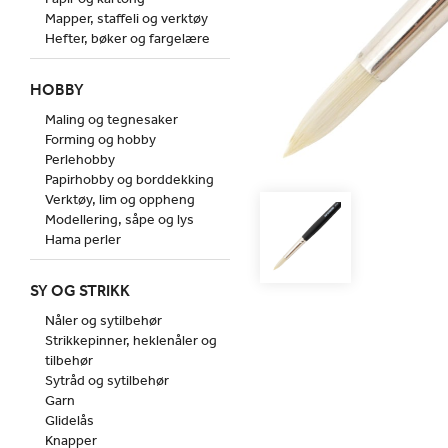
Mapper, staffeli og verktøy
Hefter, bøker og fargelære
HOBBY
Maling og tegnesaker
Forming og hobby
Perlehobby
Papirhobby og borddekking
Verktøy, lim og oppheng
Modellering, såpe og lys
Hama perler
SY OG STRIKK
Nåler og sytilbehør
Strikkepinner, heklenåler og
tilbehør
Sytråd og sytilbehør
Garn
Glidelås
Knapper