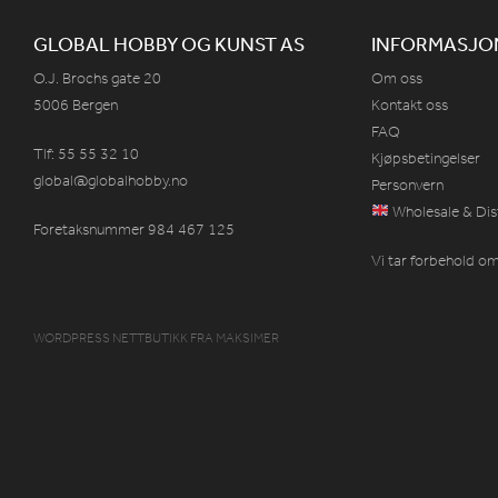
GLOBAL HOBBY OG KUNST AS
INFORMASJO
O.J. Brochs gate 20
Om oss
5006 Bergen
Kontakt oss
FAQ
Tlf: 55 55 32 10
Kjøpsbetingelser
global@globalhobby.no
Personvern
Wholesale & Dis
Foretaksnummer 984
467
125
Vi tar forbehold om 
WORDPRESS NETTBUTIKK
FRA
MAKSIMER