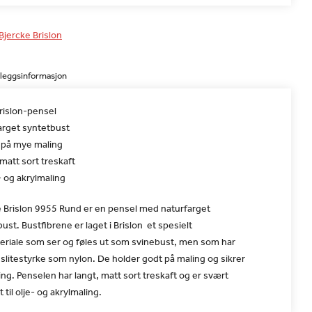
 Bjercke Brislon
lleggsinformasjon
rislon-pensel
arget syntetbust
 på mye maling
matt sort treskaft
e- og akrylmaling
e Brislon 9955 Rund er en pensel med naturfarget
ust. Bustfibrene er laget i Brislon  et spesielt
eriale som ser og føles ut som svinebust, men som har
slitestyrke som nylon. De holder godt på maling og sikrer
ing. Penselen har langt, matt sort treskaft og er svært
 til olje- og akrylmaling.