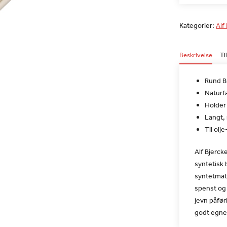
Kategorier:
Alf
Beskrivelse
Ti
Rund B
Naturf
Holder
Langt, 
Til olj
Alf Bjerck
syntetisk b
syntetmat
spenst og 
jevn påfør
godt egnet