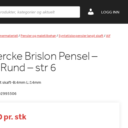
LOGG INN
nermateriell
/
Pensler og maletilbehør
/
Syntetiske pensler langt skaft
/
Alf
ercke Brislon Pensel –
Rund – str 6
gt skaft-B:4mm L:14mm
02995506
 pr. stk