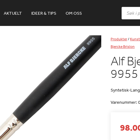
Products
AKTUELT
IDEER & TIPS
OM OSS
search
Produkter
/
Kunst
Bjercke Brislon
Alf Bj
9955 
Syntetisk-Lan
Varenummer:
98.00