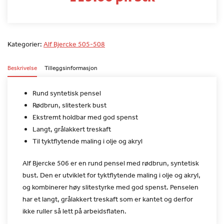
Kategorier:
Alf Bjercke 505-508
Beskrivelse
Tilleggsinformasjon
Rund syntetisk pensel
Rødbrun, slitesterk bust
Ekstremt holdbar med god spenst
Langt, grålakkert treskaft
Til tyktflytende maling i olje og akryl
Alf Bjercke 506 er en rund pensel med rødbrun, syntetisk
bust.
Den er utviklet for tyktflytende maling i olje og akryl,
og
kombinerer høy slitestyrke med god spenst. Penselen
har et langt,
grålakkert treskaft som er kantet og derfor
ikke ruller så lett på
arbeidsflaten.