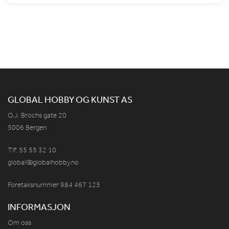
GLOBAL HOBBY OG KUNST AS
O.J. Brochs gate 20
5006 Bergen
Tlf: 55 55 32 10
global@globalhobby.no
Foretaksnummer 984
467
125
INFORMASJON
Om oss