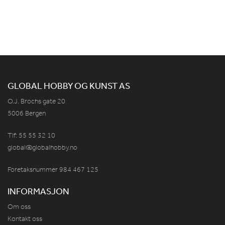
GLOBAL HOBBY OG KUNST AS
O.J. Brochs gate 20
5006 Bergen
Tlf: 55 55 32 10
global@globalhobby.no
Foretaksnummer 984
467
125
INFORMASJON
Om oss
Kontakt oss