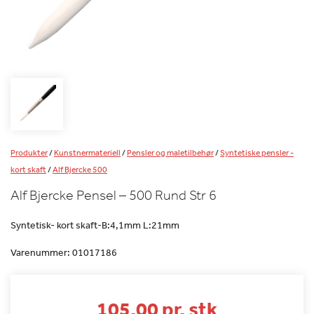
Produkter
/
Kunstnermateriell
/
Pensler og maletilbehør
/
Syntetiske pensler -
kort skaft
/
Alf Bjercke 500
Alf Bjercke Pensel – 500 Rund Str 6
Syntetisk- kort skaft-B:4,1mm L:21mm
Varenummer:
01017186
105.00 pr. stk