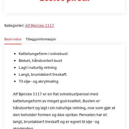
Kategorier:
Alf Bjercke 1117
Beskrivelse
Tilleggsinformasjon
Kattetungeform i svinebust
Bleket, håndsortert bust
Lagt i naturlig retning
Langt, brunlakkert treskaft
Til olje- og akrylmaling
Alf Bjercke 1117 er en flat svinebustpensel med
kattetungeform
av meget god kvalitet. Busten er
håndsortert og lagt i sin
naturlige retning, noe som gjør at
den beholder formen og ikke
spriker. Penselen har et
langt, brunlakkert treskaft og er egnet
til olje- og
akrylmaling.