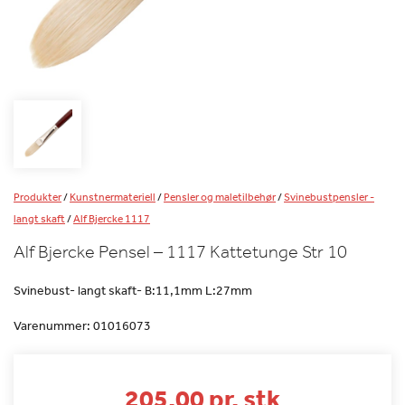
Produkter
/
Kunstnermateriell
/
Pensler og maletilbehør
/
Svinebustpensler -
langt skaft
/
Alf Bjercke 1117
Alf Bjercke Pensel – 1117 Kattetunge Str 10
Svinebust- langt skaft- B:11,1mm L:27mm
Varenummer:
01016073
205.00 pr. stk