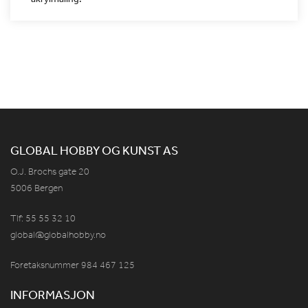
GLOBAL HOBBY OG KUNST AS
O.J. Brochs gate 20
5006 Bergen
Tlf: 55 55 32 10
global@globalhobby.no
Foretaksnummer 984
467
125
INFORMASJON