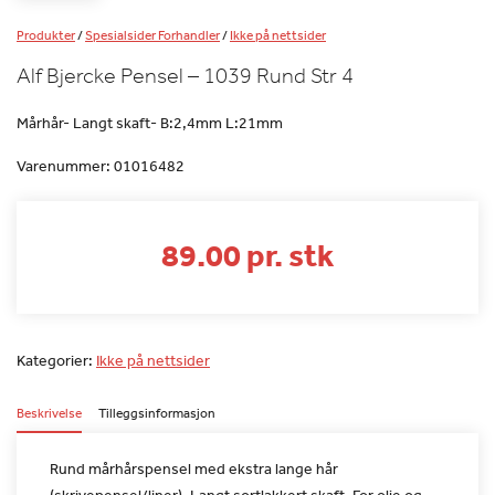
Produkter
/
Spesialsider Forhandler
/
Ikke på nettsider
Alf Bjercke Pensel – 1039 Rund Str 4
Mårhår- Langt skaft- B:2,4mm L:21mm
Varenummer:
01016482
89.00 pr. stk
Kategorier:
Ikke på nettsider
Beskrivelse
Tilleggsinformasjon
Rund mårhårspensel med ekstra lange hår
(skrivepensel/liner). Langt
sortlakkert skaft. For olje og