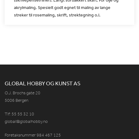
akrylmaling. Spesielt godt egnet til
maling av lange
streker til rosemaling, skrift, strektegning o.l.
GLOBAL HOBBY OG KUNST AS
O.J. Brochs gate 20
5006 Bergen
Tlf: 55 55 32 10
global@globalhobby.no
Foretaksnummer 984
467
125