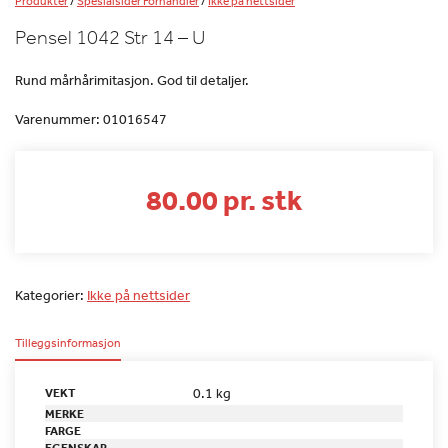
Produkter
/
Spesialsider Forhandler
/
Ikke på nettsider
Pensel 1042 Str 14 – U
Rund mårhårimitasjon. God til detaljer.
Varenummer:
01016547
80.00 pr. stk
Kategorier:
Ikke på nettsider
Tilleggsinformasjon
0.1 kg
VEKT
MERKE
FARGE
EGENSKAP