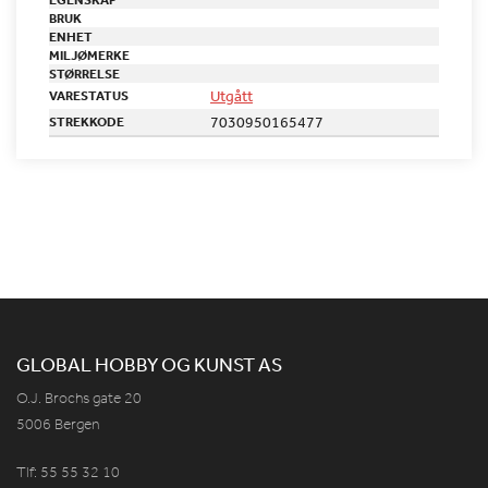
BRUK
ENHET
MILJØMERKE
STØRRELSE
Utgått
VARESTATUS
7030950165477
STREKKODE
GLOBAL HOBBY OG KUNST AS
O.J. Brochs gate 20
5006 Bergen
Tlf: 55 55 32 10