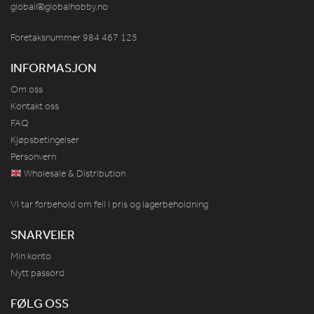
global@globalhobby.no
Foretaksnummer 984
467
125
INFORMASJON
Om oss
Kontakt oss
FAQ
Kjøpsbetingelser
Personvern
Wholesale & Distribution
Vi tar forbehold om feil i pris og lagerbeholdning
SNARVEIER
Min konto
Nytt passord
FØLG OSS