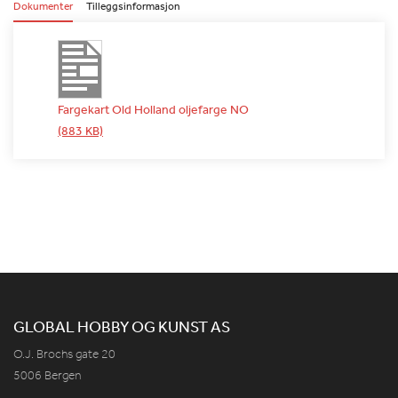
Dokumenter
Tilleggsinformasjon
Fargekart Old Holland oljefarge NO
(883 KB)
GLOBAL HOBBY OG KUNST AS
O.J. Brochs gate 20
5006 Bergen