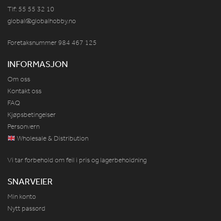
Tlf: 55 55 32 10
global@globalhobby.no
Foretaksnummer 984
467
125
INFORMASJON
Om oss
Kontakt oss
FAQ
Kjøpsbetingelser
Personvern
Wholesale & Distribution
Vi tar forbehold om feil i pris og lagerbeholdning
SNARVEIER
Min konto
Nytt passord