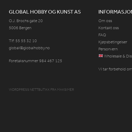
GLOBAL HOBBY OG KUNST AS
INFORMASJO
O.J. Brochs gate 20
Om oss
5006 Bergen
Kontakt oss
FAQ
Tlf: 55 55 32 10
Kjøpsbetingelser
global@globalhobby.no
Personvern
Wholesale & Dis
Foretaksnummer 984
467
125
Vi tar forbehold om 
WORDPRESS NETTBUTIKK
FRA
MAKSIMER