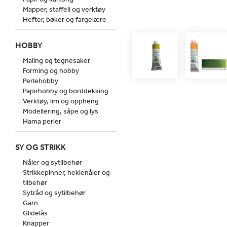
Mapper, staffeli og verktøy
Hefter, bøker og fargelære
HOBBY
Maling og tegnesaker
Forming og hobby
Perlehobby
Papirhobby og borddekking
Verktøy, lim og oppheng
Modellering, såpe og lys
Hama perler
SY OG STRIKK
Nåler og sytilbehør
Strikkepinner, heklenåler og
tilbehør
Sytråd og sytilbehør
Garn
Glidelås
Knapper