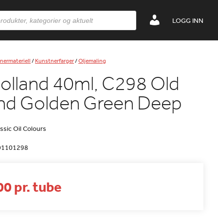
LOGG INN
nermateriell
/
Kunstnerfarger
/
Oljemaling
olland 40ml, C298 Old
nd Golden Green Deep
ssic Oil Colours
01101298
0 pr. tube