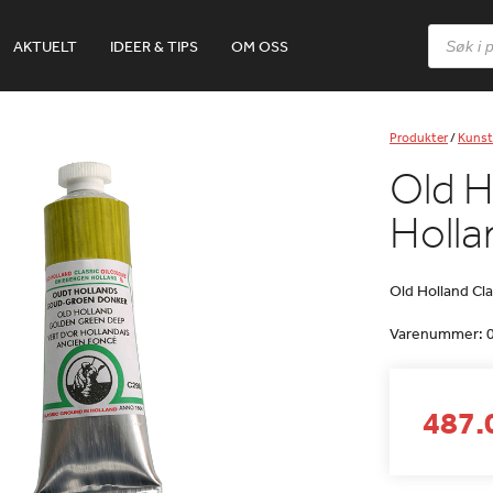
Products
AKTUELT
IDEER & TIPS
OM OSS
search
Produkter
/
Kunst
Old H
Holla
Old Holland Cla
Varenummer:
487.0