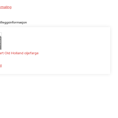
emaling
illeggsinformasjon
rt Old Holland oljefarge
B)