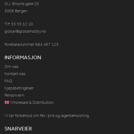
O.J. Brochs gate 20
5006 Bergen
Tlf: 55 55 32 10
global@globalhobby.no
Foretaksnummer 984
467
125
INFORMASJON
Om oss
Kontakt oss
FAQ
Kjøpsbetingelser
Personvern
Wholesale & Distribution
Vi tar forbehold om feil i pris og lagerbeholdning
SNARVEIER