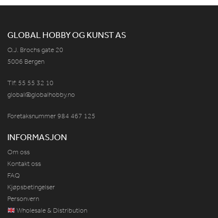
GLOBAL HOBBY OG KUNST AS
O.J. Brochs gate 20
5006 Bergen
Tlf: 55 55 32 10
global@globalhobby.no
Foretaksnummer 984
467
125
INFORMASJON
Om oss
Kontakt oss
FAQ
Kjøpsbetingelser
Personvern
Wholesale & Distribution