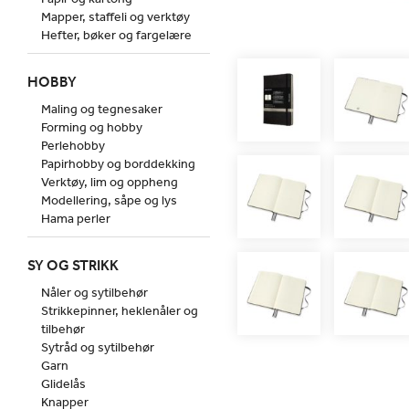
Mapper, staffeli og verktøy
Hefter, bøker og fargelære
HOBBY
Maling og tegnesaker
Forming og hobby
Perlehobby
Papirhobby og borddekking
Verktøy, lim og oppheng
Modellering, såpe og lys
Hama perler
SY OG STRIKK
Nåler og sytilbehør
Strikkepinner, heklenåler og
tilbehør
Sytråd og sytilbehør
Garn
Glidelås
Knapper