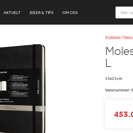
Products
AKTUELT
IDEER & TIPS
OM OSS
search
Produkter
/
Papir
Moles
L
13x21cm
Varenummer:
453.0