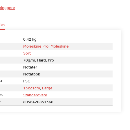
nleggere
jon
0.42 kg
Moleskine Pro
,
Moleskine
Sort
70g/m, Hard, Pro
Notater
Notatbok
FSC
KE
13x21cm
,
Large
E
Standardvare
US
8056420851366
E