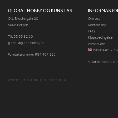
GLOBAL HOBBY OG KUNST AS
INFORMASJO
O.J. Brochs gate 20
Om oss
5006 Bergen
Kontakt oss
FAQ
Tlf: 55 55 32 10
Kjøpsbetingelser
global@globalhobby.no
Personvern
Wholesale & Dis
Foretaksnummer 984
467
125
Vi tar forbehold om 
WORDPRESS NETTBUTIKK
FRA
MAKSIMER