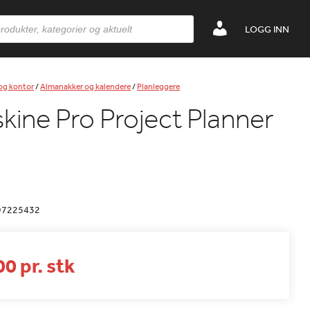
LOGG INN
 og kontor
/
Almanakker og kalendere
/
Planleggere
kine Pro Project Planner
97225432
0 pr. stk