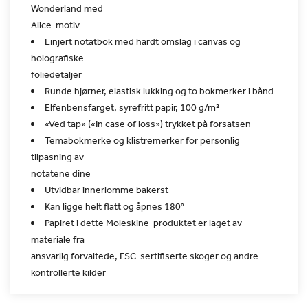
Wonderland med
Alice-motiv
Linjert notatbok med hardt omslag i canvas og
holografiske
foliedetaljer
Runde hjørner, elastisk lukking og to bokmerker i bånd
Elfenbensfarget, syrefritt papir, 100 g/m²
«Ved tap» («In case of loss») trykket på forsatsen
Temabokmerke og klistremerker for personlig
tilpasning av
notatene dine
Utvidbar innerlomme bakerst
Kan ligge helt flatt og åpnes 180°
Papiret i dette Moleskine-produktet er laget av
materiale fra
ansvarlig forvaltede, FSC-sertifiserte skoger og andre
kontrollerte kilder