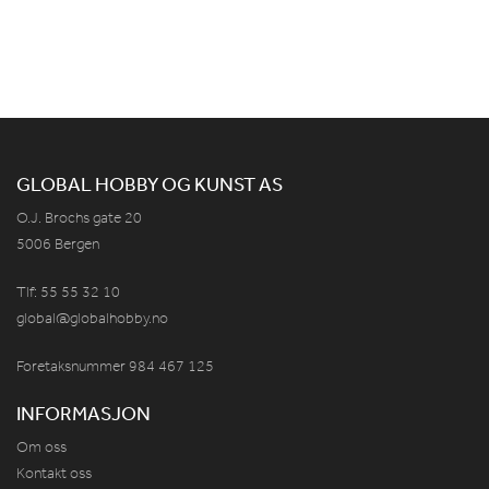
GLOBAL HOBBY OG KUNST AS
O.J. Brochs gate 20
5006 Bergen
Tlf: 55 55 32 10
global@globalhobby.no
Foretaksnummer 984
467
125
INFORMASJON
Om oss
Kontakt oss