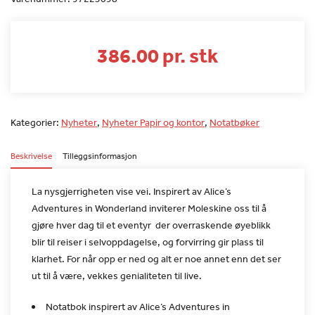
386.00 pr. stk
Kategorier:
Nyheter
,
Nyheter Papir og kontor
,
Notatbøker
Beskrivelse
Tilleggsinformasjon
La nysgjerrigheten vise vei. Inspirert av Alice’s
Adventures in
Wonderland inviterer Moleskine oss til å
gjøre hver dag til et
eventyr  der overraskende øyeblikk
blir til reiser i
selvoppdagelse, og forvirring gir plass til
klarhet. For når opp er
ned og alt er noe annet enn det ser
ut til å være, vekkes
genialiteten til live.
Notatbok inspirert av Alice’s Adventures in