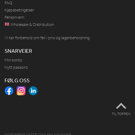
FAQ
Kjøpsbetingelser
Personvern
Wholesale & Distribution
Vi tar forbehold om feil i pris og lagerbeholdning
SNARVEIER
Min konto
Nytt passord
FØLG OSS
TIL TOPPEN
WORDPRESS NETTBUTIKK
FRA
MAKSIMER