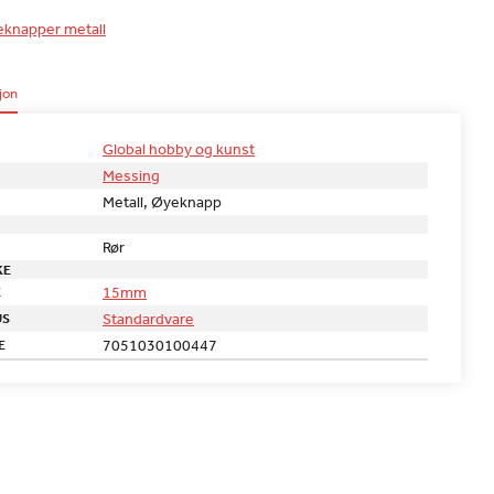
knapper metall
jon
Global hobby og kunst
Messing
Metall, Øyeknapp
Rør
KE
15mm
E
Standardvare
US
7051030100447
E