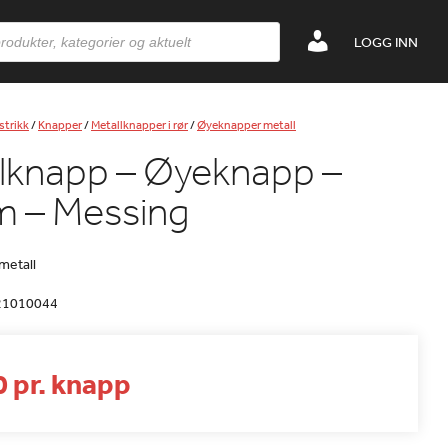
LOGG INN
strikk
/
Knapper
/
Metallknapper i rør
/
Øyeknapper metall
lknapp – Øyeknapp –
 – Messing
 metall
21010044
0 pr. knapp