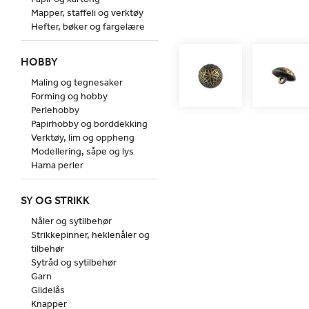
Mapper, staffeli og verktøy
Hefter, bøker og fargelære
HOBBY
Maling og tegnesaker
Forming og hobby
Perlehobby
Papirhobby og borddekking
Verktøy, lim og oppheng
Modellering, såpe og lys
Hama perler
SY OG STRIKK
Nåler og sytilbehør
Strikkepinner, heklenåler og
tilbehør
Sytråd og sytilbehør
Garn
Glidelås
Knapper