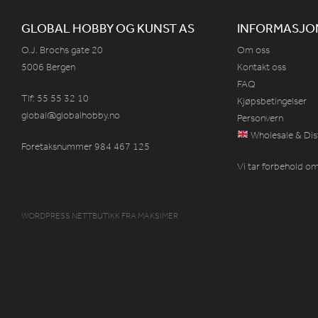
GLOBAL HOBBY OG KUNST AS
INFORMASJO
O.J. Brochs gate 20
Om oss
5006 Bergen
Kontakt oss
FAQ
Tlf: 55 55 32 10
Kjøpsbetingelser
global@globalhobby.no
Personvern
Wholesale & Dis
Foretaksnummer 984
467
125
Vi tar forbehold om 
WORDPRESS NETTBUTIKK
FRA
MAKSIMER