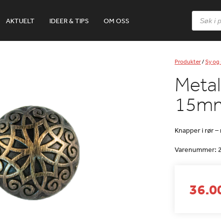
Products
AKTUELT
IDEER & TIPS
OM OSS
search
Produkter
/
Sy og 
Metal
15mm
Knapper i rør –
Varenummer:
36.0