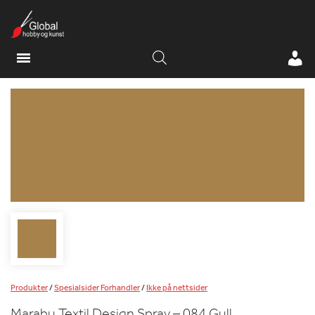
Produkter
/
Spesialsider Forhandler
/
Ikke på nettsider
Marabu Textil Design Spray – 084 Gull