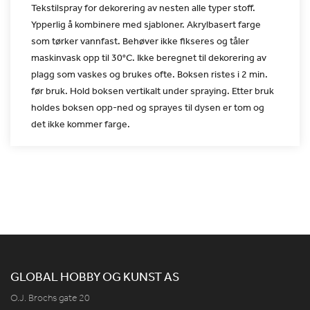
Tekstilspray
for dekorering av nesten alle typer stoff.
Ypperlig å kombinere med
sjabloner. Akrylbasert farge
som tørker vannfast. Behøver ikke
fikseres og tåler
maskinvask opp til 30°C. Ikke beregnet til
dekorering av
plagg som vaskes og brukes ofte. Boksen ristes i 2
min.
før bruk. Hold boksen vertikalt under spraying. Etter bruk
holdes boksen opp-ned og sprayes til dysen er tom og
det ikke
kommer farge.
GLOBAL HOBBY OG KUNST AS
O.J. Brochs gate 20