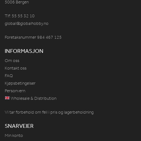
5006 Bergen
Tlf: 55 55 32 10
global@globalhobby.no
Foretaksnummer 984
467
125
INFORMASJON
Om oss
Kontakt oss
FAQ
Kjøpsbetingelser
Personvern
Wholesale & Distribution
Vi tar forbehold om feil i pris og lagerbeholdning
SNARVEIER
Min konto