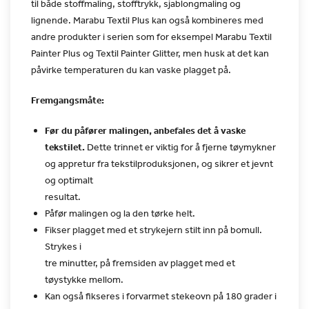
til både
stoffmaling, stofftrykk, sjablongmaling og
lignende. Marabu Textil
Plus kan også kombineres med
andre produkter i serien som for
eksempel Marabu Textil
Painter Plus og Textil Painter Glitter, men
husk at det kan
påvirke temperaturen du kan vaske plagget på.
Fremgangsmåte:
Før du påfører malingen, anbefales det å vaske
tekstilet.
Dette trinnet er viktig for å fjerne tøymykner
og appretur fra tekstilproduksjonen, og sikrer et jevnt
og optimalt
resultat.
Påfør malingen og la den tørke helt.
Fikser plagget med et strykejern stilt inn på bomull.
Strykes i
tre minutter, på fremsiden av plagget med et
tøystykke mellom.
Kan også fikseres i forvarmet stekeovn på 180 grader i