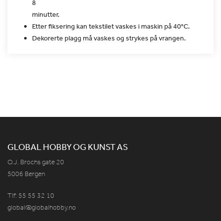
8
minutter.
Etter fiksering kan tekstilet vaskes i maskin på 40°C.
Dekorerte plagg må vaskes og strykes på vrangen.
GLOBAL HOBBY OG KUNST AS
O.J. Brochs gate 20
5006 Bergen
Tlf: 55 55 32 10
global@globalhobby.no