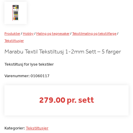
Produkter
/
Hobby
/
Maling og tegnesaker
/
Tekstilmaling og tekstilfarge
/
Tekstiltusjer
Marabu Textil Tekstiltusj 1-2mm Sett – 5 farger
Tekstiltusj for lyse tekstiler
Varenummer:
01060117
279.00 pr. sett
Kategorier:
Tekstiltusjer