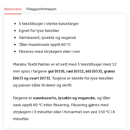
Beskrivelse
Tilleggsinformasjon
5 tekstiltusjer i sterke basisfarger
Egnet for lyse tekstiler
Vannbasert, lysekte og vegansk
Tåler maskinvask opptil 60 °C
Fikseres med strykejern eller i ovn
Marabu Textil Painter er et sett med 5 tekstiltusjer med 12
mm
spiss i fargene
gul (019), rød (031), blå (053), grønn
(067) og svart (073)
. Tusjene er ideelle for lyse
tekstiler
og passer både til dekor og skrift.
Fargene er
vannbaserte, lysekte og veganske
, og
tåler
vask opptil 60 °C etter fiksering. Fiksering gjøres med
strykejern i 3 minutter eller i forvarmet ovn ved 150 °C i 8
minutter.