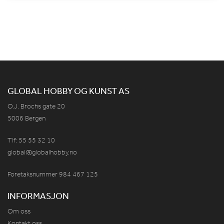
GLOBAL HOBBY OG KUNST AS
O.J. Brochs gate 20
5006 Bergen
Tlf: 55 55 32 10
global@globalhobby.no
Foretaksnummer 984
467
125
INFORMASJON
Om oss
Kontakt oss