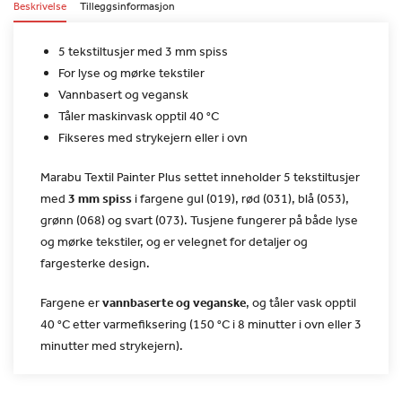
Beskrivelse
Tilleggsinformasjon
5 tekstiltusjer med 3 mm spiss
For lyse og mørke tekstiler
Vannbasert og vegansk
Tåler maskinvask opptil 40 °C
Fikseres med strykejern eller i ovn
Marabu Textil Painter Plus settet inneholder 5 tekstiltusjer
med
3 mm spiss
i fargene gul (019), rød (031), blå
(053),
grønn (068) og svart (073). Tusjene fungerer på både lyse
og
mørke tekstiler, og er velegnet for detaljer og
fargesterke
design.
Fargene er
vannbaserte og veganske
, og tåler
vask opptil
40 °C etter varmefiksering (150 °C i 8 minutter i ovn
eller 3
minutter med strykejern).