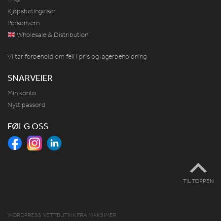
Kjøpsbetingelser
Personvern
Wholesale & Distribution
Vi tar forbehold om feil i pris og lagerbeholdning
SNARVEIER
Min konto
Nytt passord
FØLG OSS
TIL TOPPEN
WORDPRESS NETTBUTIKK
FRA
MAKSIMER