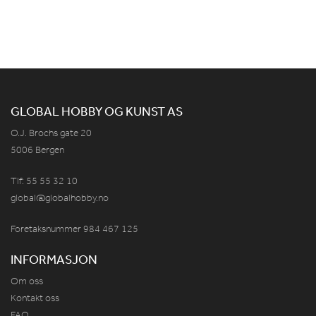
GLOBAL HOBBY OG KUNST AS
O.J. Brochs gate 20
5006 Bergen
Tlf: 55 55 32 10
global@globalhobby.no
Foretaksnummer 984
467
125
INFORMASJON
Om oss
Kontakt oss
FAQ