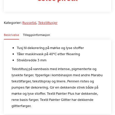
Kategorier:
Russetid
,
Tekstiltusjer
Beskrivelse
Tilleggsinformasjon
Tusj til dekorering på mørke og lyse stoffer
Tåler maskinvask på 40°C etter fiksering
Strekbredde 3 mm
Tekstiltusj på vannbasis med intense, pigmenterte og
lysekte
farger. Ypperlige i kombinasjon med andre Marabu
tekstilfarger,
tekstilspray og linere. Pennen ristes og
pumpes før dekorering. Gir
en dekkende strek både på
mørke og lyse stoffer. Textil Painter
Plus har dekkende,
rene basis farger. Textil Painter Glitter har
dekkende
glitterfarger.