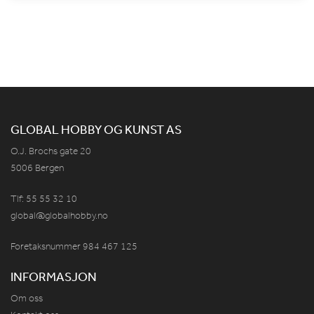
GLOBAL HOBBY OG KUNST AS
O.J. Brochs gate 20
5006 Bergen
Tlf: 55 55 32 10
global@globalhobby.no
Foretaksnummer 984
467
125
INFORMASJON
Om oss