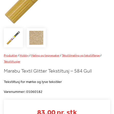
Produkter
/
Hobby
/
Maling og tegnesaker
/
Tekstilmaling og tekstilfarge
/
Tekstiltusjer
Marabu Textil Glitter Tekstiltusj – 584 Gull
Tekstiltusj for mørke og lyse tekstiler
Varenummer:
01060182
83.00 pr. stk