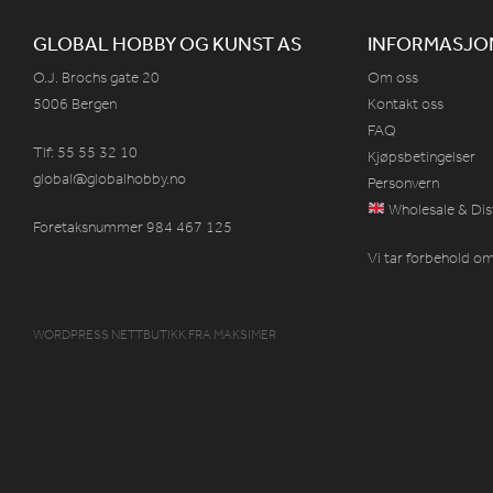
GLOBAL HOBBY OG KUNST AS
INFORMASJO
O.J. Brochs gate 20
Om oss
5006 Bergen
Kontakt oss
FAQ
Tlf: 55 55 32 10
Kjøpsbetingelser
global@globalhobby.no
Personvern
Wholesale & Dis
Foretaksnummer 984
467
125
Vi tar forbehold om 
WORDPRESS NETTBUTIKK
FRA
MAKSIMER