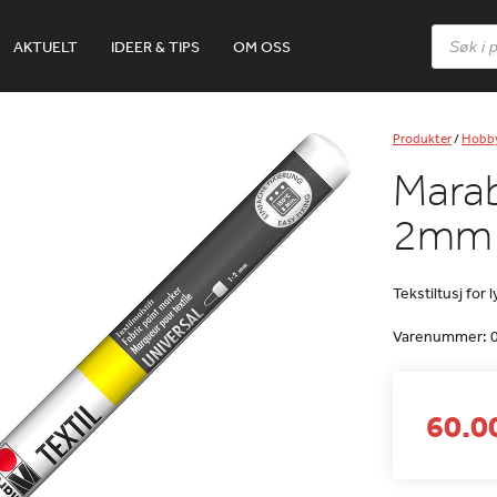
Products
AKTUELT
IDEER & TIPS
OM OSS
search
Produkter
/
Hobb
Marabu
2mm –
Tekstiltusj for 
Varenummer:
60.00