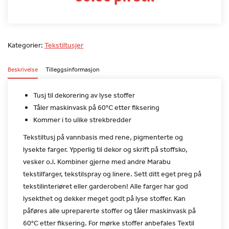
Kategorier:
Tekstiltusjer
Beskrivelse
Tilleggsinformasjon
Tusj til dekorering av lyse stoffer
Tåler maskinvask på 60°C etter fiksering
Kommer i to ulike strekbredder
Tekstiltusj på vannbasis med rene, pigmenterte og
lysekte farger.
Ypperlig til dekor og skrift på stoffsko,
vesker o.l. Kombiner
gjerne med andre Marabu
tekstilfarger, tekstilspray og linere. Sett
ditt eget preg på
tekstilinteriøret eller garderoben!
Alle farger har god
lysekthet og dekker meget godt på lyse stoffer.
Kan
påføres alle upreparerte stoffer og tåler maskinvask på
60°C
etter fiksering. For mørke stoffer anbefales Textil