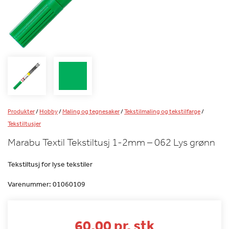
Produkter
/
Hobby
/
Maling og tegnesaker
/
Tekstilmaling og tekstilfarge
/
Tekstiltusjer
Marabu Textil Tekstiltusj 1-2mm – 062 Lys grønn
Tekstiltusj for lyse tekstiler
Varenummer:
01060109
60.00 pr. stk