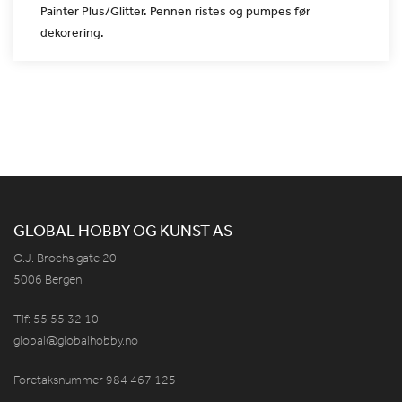
Painter
Plus/Glitter. Pennen ristes og pumpes før
dekorering.
GLOBAL HOBBY OG KUNST AS
O.J. Brochs gate 20
5006 Bergen
Tlf: 55 55 32 10
global@globalhobby.no
Foretaksnummer 984
467
125