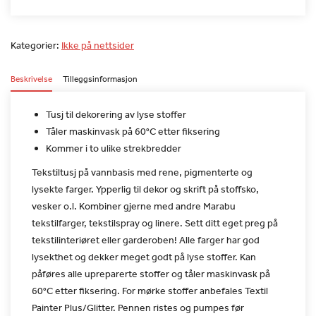
Kategorier:
Ikke på nettsider
Beskrivelse
Tilleggsinformasjon
Tusj til dekorering av lyse stoffer
Tåler maskinvask på 60°C etter fiksering
Kommer i to ulike strekbredder
Tekstiltusj på vannbasis med rene, pigmenterte og
lysekte farger.
Ypperlig til dekor og skrift på stoffsko,
vesker o.l. Kombiner
gjerne med andre Marabu
tekstilfarger, tekstilspray og linere. Sett
ditt eget preg på
tekstilinteriøret eller garderoben!
Alle farger har god
lysekthet og dekker meget godt på lyse stoffer.
Kan
påføres alle upreparerte stoffer og tåler maskinvask på
60°C
etter fiksering. For mørke stoffer anbefales Textil
Painter
Plus/Glitter. Pennen ristes og pumpes før