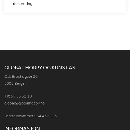
dekorering.
GLOBAL HOBBY OG KUNST AS
O.J. Brochs gate 20
5006 Bergen
Tlf: 55 55 32 10
global@globalhobby.no
Foretaksnummer 984
467
125
INFORMASJON