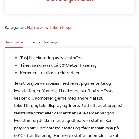
Kategorier:
Halloween
,
Tekstiltusjer
Beskrivelse
Tilleggsinformasjon
Tusj til dekorering av lyse stoffer
Tåler maskinvask på 60°C etter fiksering
Kommer i to ulike strekbredder
Tekstiltusj på vannbasis med rene, pigmenterte og
lysekte farger.
Ypperlig til dekor og skrift på stoffsko,
vesker o.l. Kombiner
gjerne med andre Marabu
tekstilfarger, tekstilspray og linere. Sett
ditt eget preg på
tekstilinteriøret eller garderoben!
Alle farger har god
lysekthet og dekker meget godt på lyse stoffer.
Kan
påføres alle upreparerte stoffer og tåler maskinvask på
60°C
etter fiksering. For mørke stoffer anbefales Textil