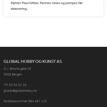
Painter
Plus/Glitter. Pennen ristes og pumpes før
dekorering.
GLOBAL HOBBY OG KUNST AS
O.J. Brochs gate 20
5006 Bergen
Tlf: 55 55 32 10
global@globalhobby.no
Foretaksnummer 984
467
125