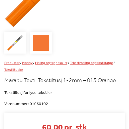
Produkter
/
Hobby
/
Maling og tegnesaker
/
Tekstilmaling og tekstilfarge
/
Tekstiltusjer
Marabu Textil Tekstiltusj 1-2mm – 013 Orange
Tekstiltusj for lyse tekstiler
Varenummer:
01060102
60.00 pr. stk