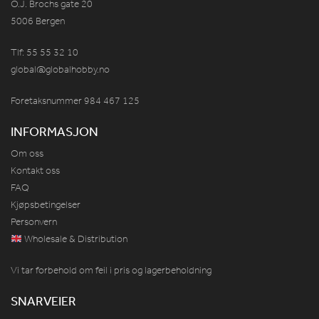
O.J. Brochs gate 20
5006 Bergen
Tlf: 55 55 32 10
global@globalhobby.no
Foretaksnummer 984
467
125
INFORMASJON
Om oss
Kontakt oss
FAQ
Kjøpsbetingelser
Personvern
Wholesale & Distribution
Vi tar forbehold om feil i pris og lagerbeholdning
SNARVEIER