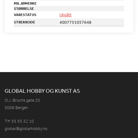
MILJØMERKE
STØRRELSE
Utgått
VARESTATUS
4007751057648
STREKKODE
GLOBAL HOBBY OG KUNST AS
O.J. Brochs gate 20
5006 Bergen
Tlf: 55 55 32 10
global@globalhobby.no