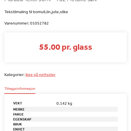
Tekstilmaling til bomull,lin,jute,silke
Varenummer:
01052782
55.00 pr. glass
Kategorier:
Ikke på nettsider
Tilleggsinformasjon
0.142 kg
VEKT
MERKE
FARGE
EGENSKAP
BRUK
ENHET