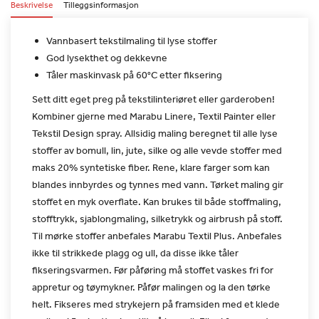
Beskrivelse
Tilleggsinformasjon
Vannbasert tekstilmaling til lyse stoffer
God lysekthet og dekkevne
Tåler maskinvask på 60°C etter fiksering
Sett ditt eget preg på tekstilinteriøret eller garderoben!
Kombiner
gjerne med Marabu Linere, Textil Painter eller
Tekstil Design
spray. Allsidig maling beregnet til alle lyse
stoffer av bomull,
lin, jute, silke og alle vevde stoffer med
maks 20% syntetiske
fiber. Rene, klare farger som kan
blandes innbyrdes og tynnes med
vann. Tørket maling gir
stoffet en myk overflate. Kan brukes til
både stoffmaling,
stofftrykk, sjablongmaling, silketrykk og
airbrush på stoff.
Til mørke stoffer anbefales Marabu Textil Plus.
Anbefales
ikke til strikkede plagg og ull, da disse ikke tåler
fikseringsvarmen. Før påføring må stoffet vaskes fri for
appretur
og tøymykner.
Påfør malingen og la den tørke
helt. Fikseres med strykejern på
framsiden med et klede