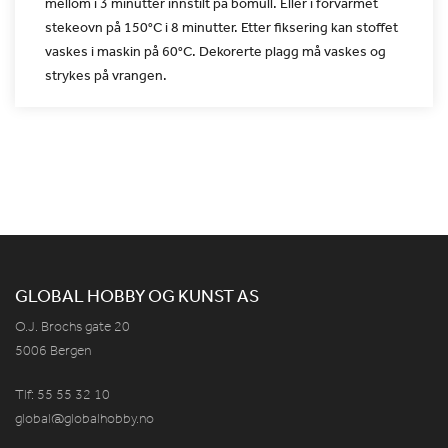
mellom i 3 minutter innstilt på bomull.
Eller i forvarmet
stekeovn på 150°C i 8 minutter. Etter fiksering
kan stoffet
vaskes i maskin på 60°C. Dekorerte plagg må vaskes og
strykes på vrangen.
GLOBAL HOBBY OG KUNST AS
O.J. Brochs gate 20
5006 Bergen
Tlf: 55 55 32 10
global@globalhobby.no