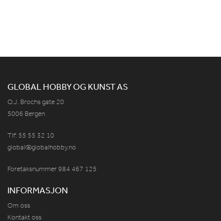
GLOBAL HOBBY OG KUNST AS
O.J. Brochs gate 20
5006 Bergen
Tlf: 55 55 32 10
global@globalhobby.no
Foretaksnummer 984
467
125
INFORMASJON
Om oss
Kontakt oss