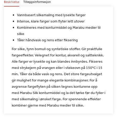
Beskrivelse
Tilleggsinformasjon
Vannbasert silkemaling med lysekte farger
Intense, klare farger som flyter lett utover
Kombineres med konturmiddel og Marabu medier til
silke
Tåler håndvask og rens etter fiksering
For silke, tynn bomull og syntetiske stoffer. Gir praktfulle
fargeeffekter. Velegnet for kontur, akvarell og saltteknikk.
Alle
farger er lysekte og kan blandes innbyrdes. Fikseres
med strykejern
på vrangen eller i stekeovn på 150°C i 15
min. Tåler da både vask
og rens. Det store fargeutvalget
gir mulighet for mange elegante
kombinasjoner. For å
avgrense fargeflyten på silken tegnes
konturene opp
med Marabu Silk konturmiddel og la det tørke før du
fyller i
med silkemaling i ønsket farge. For spennende effekter
kombiner gjerne med Marabu medier til silke.