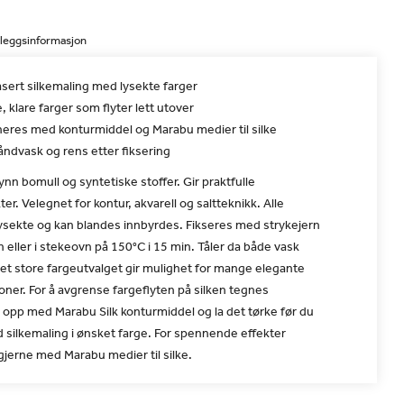
lleggsinformasjon
sert silkemaling med lysekte farger
, klare farger som flyter lett utover
eres med konturmiddel og Marabu medier til silke
åndvask og rens etter fiksering
tynn bomull og syntetiske stoffer. Gir praktfulle
ter. Velegnet for kontur, akvarell og saltteknikk. Alle
lysekte og kan blandes innbyrdes. Fikseres med strykejern
 eller i stekeovn på 150°C i 15 min. Tåler da både vask
et store fargeutvalget gir mulighet for mange elegante
ner. For å avgrense fargeflyten på silken tegnes
opp med Marabu Silk konturmiddel og la det tørke før du
ed silkemaling i ønsket farge. For spennende effekter
jerne med Marabu medier til silke.