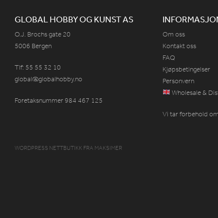
GLOBAL HOBBY OG KUNST AS
INFORMASJO
O.J. Brochs gate 20
Om oss
5006 Bergen
Kontakt oss
FAQ
Tlf: 55 55 32 10
Kjøpsbetingelser
global@globalhobby.no
Personvern
Wholesale & Dis
Foretaksnummer 984
467
125
Vi tar forbehold om 
WORDPRESS NETTBUTIKK
FRA
MAKSIMER