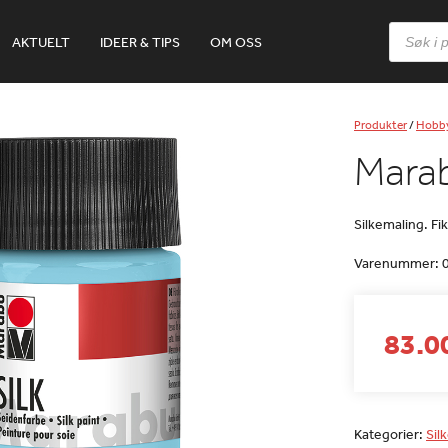
Products
AKTUELT
IDEER & TIPS
OM OSS
search
Produkter
/
Hobb
Marab
Silkemaling. F
Varenummer:
83.00
Kategorier:
Sil