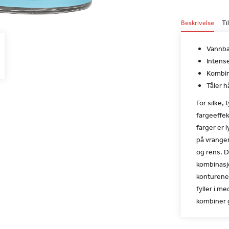
Beskrivelse
Ti
Vannba
Intense
Kombin
Tåler h
For silke, 
fargeeffek
farger er 
på vrangen
og rens. D
kombinasjo
konturene 
fyller i m
kombiner g