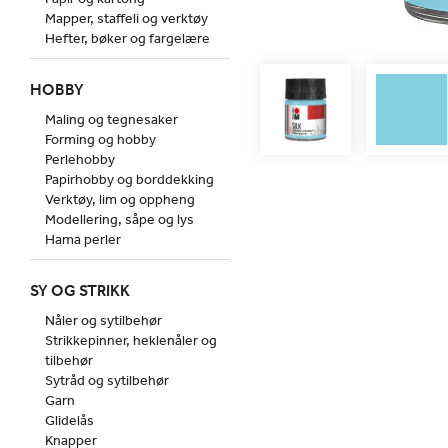
Mapper, staffeli og verktøy
Hefter, bøker og fargelære
HOBBY
Maling og tegnesaker
Forming og hobby
Perlehobby
Papirhobby og borddekking
Verktøy, lim og oppheng
Modellering, såpe og lys
Hama perler
SY OG STRIKK
Nåler og sytilbehør
Strikkepinner, heklenåler og
tilbehør
Sytråd og sytilbehør
Garn
Glidelås
Knapper