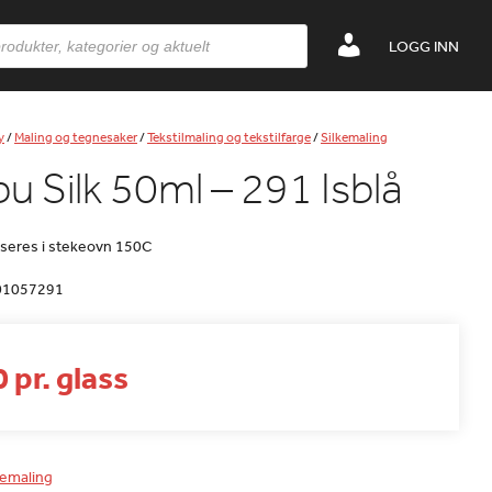
LOGG INN
y
/
Maling og tegnesaker
/
Tekstilmaling og tekstilfarge
/
Silkemaling
u Silk 50ml – 291 Isblå
ikseres i stekeovn 150C
01057291
 pr. glass
kemaling