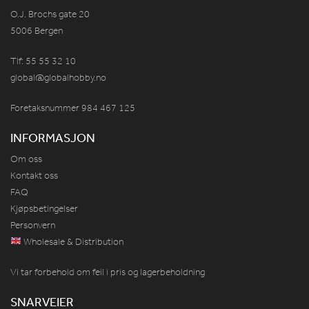
O.J. Brochs gate 20
5006 Bergen
Tlf: 55 55 32 10
global@globalhobby.no
Foretaksnummer 984
467
125
INFORMASJON
Om oss
Kontakt oss
FAQ
Kjøpsbetingelser
Personvern
Wholesale & Distribution
Vi tar forbehold om feil i pris og lagerbeholdning
SNARVEIER