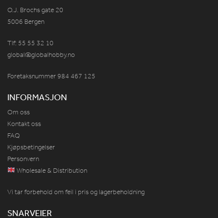
O.J. Brochs gate 20
5006 Bergen
Tlf: 55 55 32 10
global@globalhobby.no
Foretaksnummer 984
467
125
INFORMASJON
Om oss
Kontakt oss
FAQ
Kjøpsbetingelser
Personvern
Wholesale & Distribution
Vi tar forbehold om feil i pris og lagerbeholdning
SNARVEIER