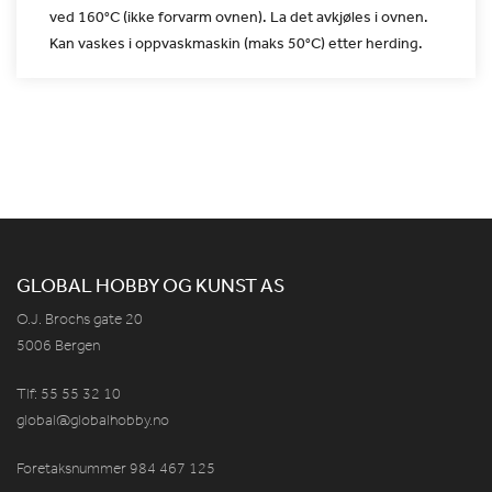
ved
160°C (ikke forvarm ovnen). La det avkjøles i ovnen.
Kan vaskes i
oppvaskmaskin (maks 50°C) etter herding.
GLOBAL HOBBY OG KUNST AS
O.J. Brochs gate 20
5006 Bergen
Tlf: 55 55 32 10
global@globalhobby.no
Foretaksnummer 984
467
125