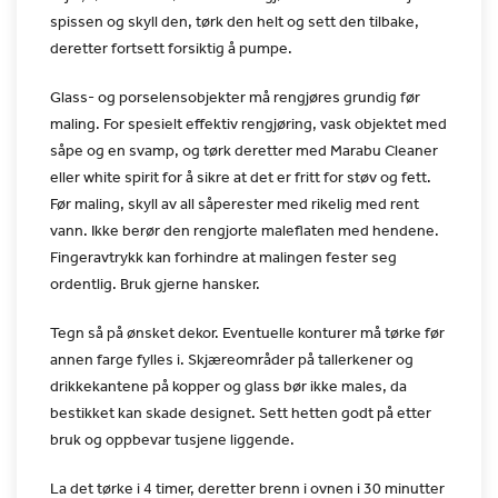
spissen og skyll den, tørk den
helt og sett den tilbake,
deretter fortsett forsiktig å pumpe.
Glass- og porselensobjekter må rengjøres grundig før
maling. For
spesielt effektiv rengjøring, vask objektet med
såpe og en svamp,
og tørk deretter med Marabu Cleaner
eller white spirit for å sikre
at det er fritt for støv og fett.
Før maling, skyll av all
såperester med rikelig med rent
vann. Ikke berør den rengjorte
maleflaten med hendene.
Fingeravtrykk kan forhindre at malingen
fester seg
ordentlig. Bruk gjerne hansker.
Tegn så på ønsket dekor. Eventuelle konturer må tørke før
annen
farge fylles i. Skjæreområder på tallerkener og
drikkekantene på
kopper og glass bør ikke males, da
bestikket kan skade designet.
Sett hetten godt på etter
bruk og oppbevar tusjene liggende.
La det tørke i 4 timer, deretter brenn i ovnen i 30 minutter