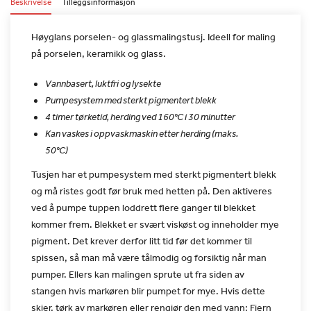
Beskrivelse
Tilleggsinformasjon
Høyglans porselen- og glassmalingstusj. Ideell for maling
på
porselen, keramikk og glass.
Vannbasert, luktfri og lysekte
Pumpesystem med sterkt pigmentert blekk
4 timer tørketid, herding ved 160°C i 30 minutter
Kan vaskes i oppvaskmaskin etter herding (maks.
50°C)
Tusjen har et pumpesystem med sterkt pigmentert blekk
og må ristes
godt før bruk med hetten på. Den aktiveres
ved å pumpe tuppen
loddrett flere ganger til blekket
kommer frem. Blekket er svært
viskøst og inneholder mye
pigment. Det krever derfor litt tid før
det kommer til
spissen, så man må være tålmodig og forsiktig når
man
pumper. Ellers kan malingen sprute ut fra siden av
stangen hvis
markøren blir pumpet for mye. Hvis dette
skjer, tørk av markøren
eller rengjør den med vann: Fjern