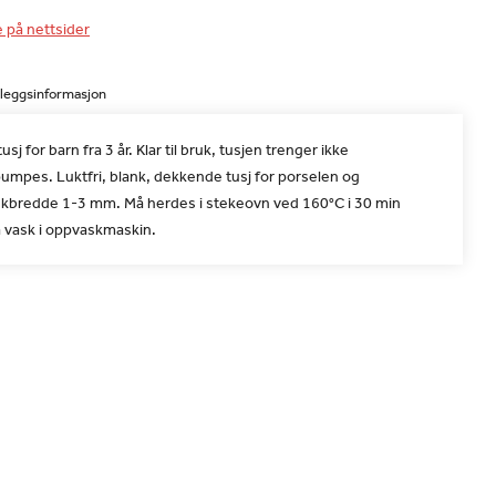
e på nettsider
lleggsinformasjon
sj for barn fra 3 år. Klar til bruk, tusjen trenger ikke
pumpes. Luktfri, blank, dekkende tusj for porselen og
rekbredde 1-3 mm. Må herdes i stekeovn ved 160°C i 30 min
a vask i oppvaskmaskin.