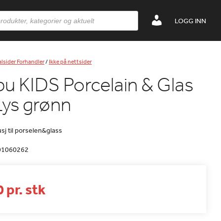
LOGG INN
lsider Forhandler
/
Ikke på nettsider
u KIDS Porcelain & Glas
Lys grønn
sj til porselen&glass
01060262
 pr. stk