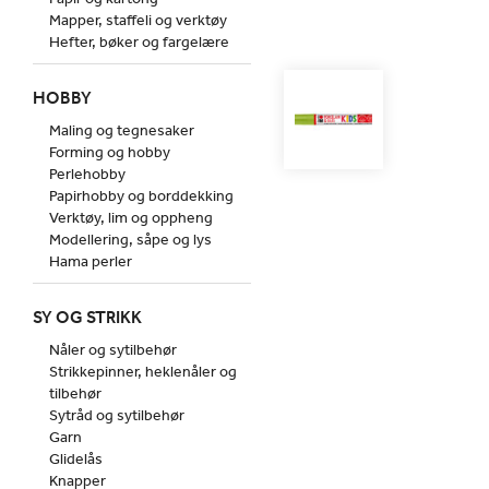
Mapper, staffeli og verktøy
Hefter, bøker og fargelære
HOBBY
Maling og tegnesaker
Forming og hobby
Perlehobby
Papirhobby og borddekking
Verktøy, lim og oppheng
Modellering, såpe og lys
Hama perler
SY OG STRIKK
Nåler og sytilbehør
Strikkepinner, heklenåler og
tilbehør
Sytråd og sytilbehør
Garn
Glidelås
Knapper