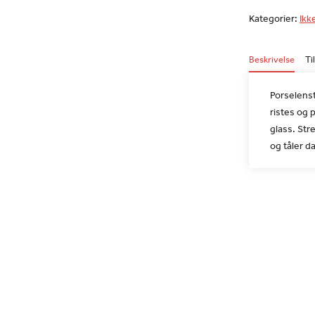
Kategorier:
Ikk
Beskrivelse
Ti
Porselenstu
ristes og 
glass. St
og tåler d