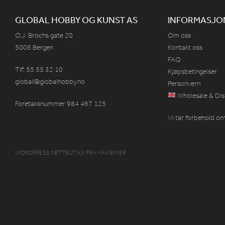
GLOBAL HOBBY OG KUNST AS
INFORMASJO
O.J. Brochs gate 20
Om oss
5006 Bergen
Kontakt oss
FAQ
Tlf: 55 55 32 10
Kjøpsbetingelser
global@globalhobby.no
Personvern
Wholesale & Dis
Foretaksnummer 984
467
125
Vi tar forbehold om 
WORDPRESS NETTBUTIKK
FRA
MAKSIMER