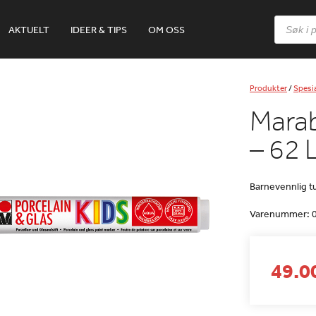
Products
AKTUELT
IDEER & TIPS
OM OSS
search
Produkter
/
Spesia
Marab
– 62 
Barnevennlig tu
Varenummer:
49.00