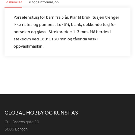
Beskrivelse
Tilleggsinformasjon
Porselenstusj for barn fra 3 år. Klar til bruk, tusjen trenger
ikke
ristes og pumpes. Luktfri, blank, dekkende tusj for
porselen og
glass. Strekbredde 1-3 mm. Må herdes i
stekeovn ved 160°C i 30 min
og tåler da vask i
oppvaskmaskin.
GLOBAL HOBBY OG KUNST AS
O.J. Brochs gate 20
5006 Bergen