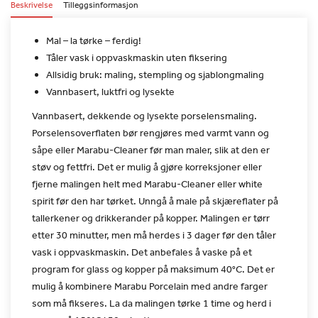
Beskrivelse
Tilleggsinformasjon
Mal – la tørke – ferdig!
Tåler vask i oppvaskmaskin uten fiksering
Allsidig bruk: maling, stempling og sjablongmaling
Vannbasert, luktfri og lysekte
Vannbasert, dekkende og lysekte porselensmaling.
Porselensoverflaten bør rengjøres med varmt vann og
såpe eller
Marabu-Cleaner før man maler, slik at den er
støv og fettfri. Det
er mulig å gjøre korreksjoner eller
fjerne malingen helt med
Marabu-Cleaner eller white
spirit før den har tørket. Unngå å male
på skjæreflater på
tallerkener og drikkerander på kopper. Malingen
er tørr
etter 30 minutter, men må herdes i 3 dager før den tåler
vask i oppvaskmaskin. Det anbefales å vaske på et
program for glass
og kopper på maksimum 40°C. Det er
mulig å kombinere Marabu
Porcelain med andre farger
som må fikseres. La da malingen tørke 1
time og herd i