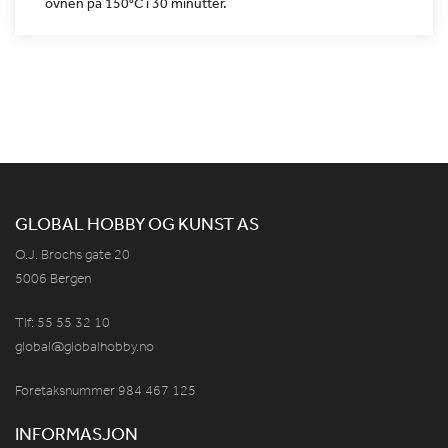
ovnen på 150°C i 30 minutter.
GLOBAL HOBBY OG KUNST AS
O.J. Brochs gate 20
5006 Bergen
Tlf: 55 55 32 10
global@globalhobby.no
Foretaksnummer 984
467
125
INFORMASJON