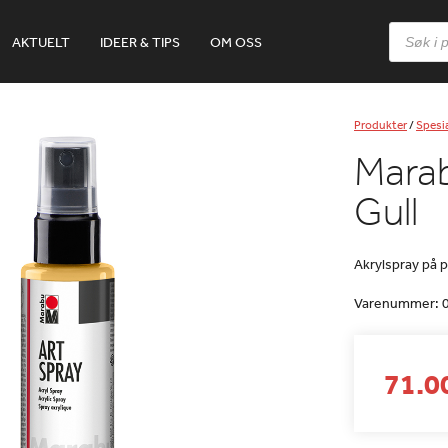
Products
AKTUELT
IDEER & TIPS
OM OSS
search
Produkter
/
Spesia
Marab
Gull
Akrylspray på 
Varenummer:
71.00