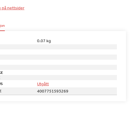
e på nettsider
jon
0.07 kg
KE
E
Utgått
US
4007751593269
E