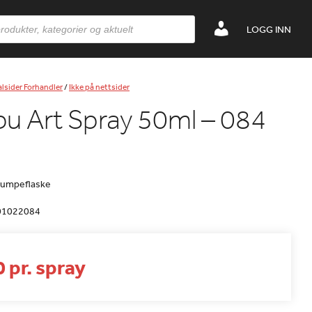
LOGG INN
lsider Forhandler
/
Ikke på nettsider
u Art Spray 50ml – 084
pumpeflaske
01022084
 pr. spray