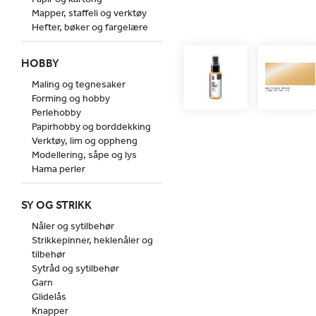
Mapper, staffeli og verktøy
Hefter, bøker og fargelære
HOBBY
Maling og tegnesaker
Forming og hobby
Perlehobby
Papirhobby og borddekking
Verktøy, lim og oppheng
Modellering, såpe og lys
Hama perler
SY OG STRIKK
Nåler og sytilbehør
Strikkepinner, heklenåler og
tilbehør
Sytråd og sytilbehør
Garn
Glidelås
Knapper