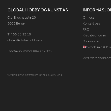
GLOBAL HOBBY OG KUNST AS
INFORMASJO
O.J. Brochs gate 20
Om oss
5006 Bergen
Kontakt oss
FAQ
Tlf: 55 55 32 10
Kjøpsbetingelser
global@globalhobby.no
Personvern
Wholesale & Dis
Foretaksnummer 984
467
125
Vi tar forbehold om 
WORDPRESS NETTBUTIKK
FRA
MAKSIMER