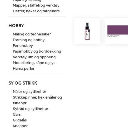
Mapper, staffeli og verktøy
Hefter, bøker og fargelære
HOBBY
Maling og tegnesaker
Forming og hobby
Perlehobby
Papirhobby og borddekking
Verktøy, lim og oppheng
Modellering, såpe og lys
Hama perler
SY OG STRIKK
Nåler og sytilbehør
Strikkepinner, heklenåler og
tilbehør
Sytråd og sytilbehør
Garn
Glidelås
Knapper