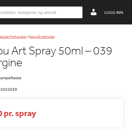
LOGG INN
lsider Forhandler
/
Ikke på nettsider
u Art Spray 50ml – 039
rgine
pumpeflaske
01022039
 pr. spray