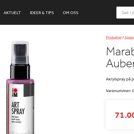
Products
AKTUELT
IDEER & TIPS
OM OSS
search
Produkter
/
Spesia
Marab
Aube
Akrylspray på 
Varenummer:
71.00