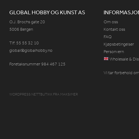
GLOBAL HOBBY OG KUNST AS
INFORMASJO
O.J. Brochs gate 20
Om oss
5006 Bergen
Kontakt oss
FAQ
Tlf: 55 55 32 10
Kjøpsbetingelser
global@globalhobby.no
Personvern
Wholesale & Dis
Foretaksnummer 984
467
125
Vi tar forbehold om 
WORDPRESS NETTBUTIKK
FRA
MAKSIMER