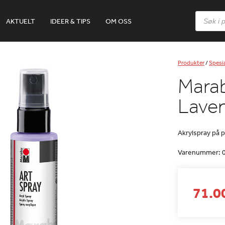
Products
AKTUELT
IDEER & TIPS
OM OSS
search
Produkter
/
Spesia
Marab
Lave
Akrylspray på 
Varenummer:
71.00