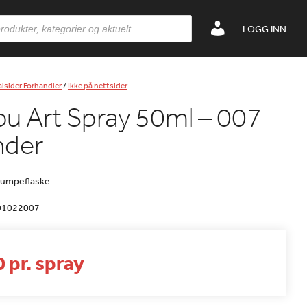
LOGG INN
lsider Forhandler
/
Ikke på nettsider
u Art Spray 50ml – 007
nder
pumpeflaske
01022007
 pr. spray