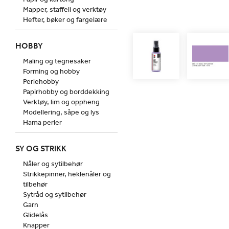
Mapper, staffeli og verktøy
Hefter, bøker og fargelære
HOBBY
Maling og tegnesaker
Forming og hobby
Perlehobby
Papirhobby og borddekking
Verktøy, lim og oppheng
Modellering, såpe og lys
Hama perler
SY OG STRIKK
Nåler og sytilbehør
Strikkepinner, heklenåler og
tilbehør
Sytråd og sytilbehør
Garn
Glidelås
Knapper