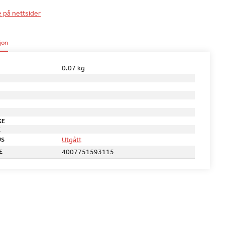
e på nettsider
jon
0.07 kg
KE
E
Utgått
US
4007751593115
E