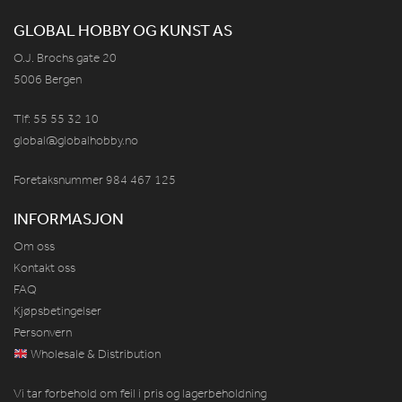
GLOBAL HOBBY OG KUNST AS
O.J. Brochs gate 20
5006 Bergen
Tlf: 55 55 32 10
global@globalhobby.no
Foretaksnummer 984
467
125
INFORMASJON
Om oss
Kontakt oss
FAQ
Kjøpsbetingelser
Personvern
Wholesale & Distribution
Vi tar forbehold om feil i pris og lagerbeholdning