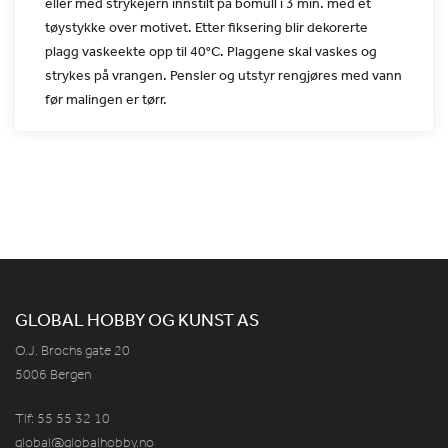
eller med strykejern innstilt
på bomull i 3 min. med et
tøystykke over motivet. Etter fiksering
blir dekorerte
plagg vaskeekte opp til 40°C. Plaggene skal vaskes
og
strykes på vrangen. Pensler og utstyr rengjøres med vann
før
malingen er tørr.
GLOBAL HOBBY OG KUNST AS
O.J. Brochs gate 20
5006 Bergen
Tlf: 55 55 32 10
global@globalhobby.no