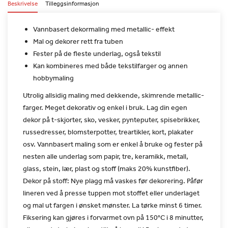
Beskrivelse
Tilleggsinformasjon
Vannbasert dekormaling med metallic- effekt
Mal og dekorer rett fra tuben
Fester på de fleste underlag, også tekstil
Kan kombineres med både tekstilfarger og annen
hobbymaling
Utrolig allsidig maling med dekkende, skimrende metallic-
farger.
Meget dekorativ og enkel i bruk. Lag din egen
dekor på t-skjorter,
sko, vesker, pynteputer, spisebrikker,
russedresser,
blomsterpotter, treartikler, kort, plakater
osv. Vannbasert maling
som er enkel å bruke og fester på
nesten alle underlag som papir,
tre, keramikk, metall,
glass, stein, lær, plast og stoff (maks 20%
kunstfiber).
Dekor på stoff: Nye plagg må vaskes før dekorering. Påfør
lineren
ved å presse tuppen mot stoffet eller underlaget
og mal ut fargen i
ønsket mønster. La tørke minst 6 timer.
Fiksering kan gjøres i
forvarmet ovn på 150°C i 8 minutter,