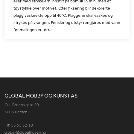
eller med strykejern innstilt
på bomull i 3 min. med et
tøystykke over motivet. Etter fiksering
blir dekorerte
plagg vaskeekte opp til 40°C. Plaggene skal vaskes
og
strykes på vrangen. Pensler og utstyr rengjøres med vann
før
malingen er tørr.
GLOBAL HOBBY OG KUNST AS
O.J. Brochs gate 20
5006 Bergen
Tlf: 55 55 32 10
global@globalhobby.no