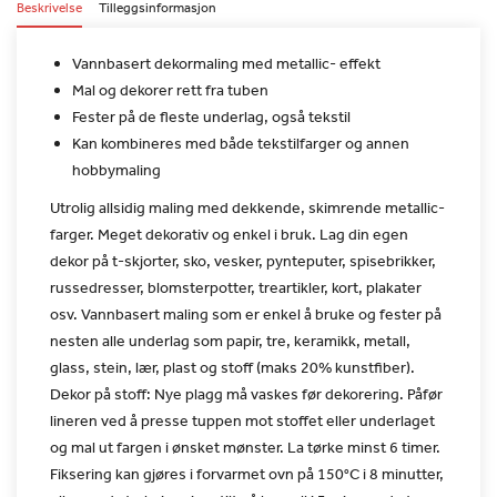
Beskrivelse
Tilleggsinformasjon
Vannbasert dekormaling med metallic- effekt
Mal og dekorer rett fra tuben
Fester på de fleste underlag, også tekstil
Kan kombineres med både tekstilfarger og annen
hobbymaling
Utrolig allsidig maling med dekkende, skimrende metallic-
farger.
Meget dekorativ og enkel i bruk. Lag din egen
dekor på t-skjorter,
sko, vesker, pynteputer, spisebrikker,
russedresser,
blomsterpotter, treartikler, kort, plakater
osv. Vannbasert maling
som er enkel å bruke og fester på
nesten alle underlag som papir,
tre, keramikk, metall,
glass, stein, lær, plast og stoff (maks 20%
kunstfiber).
Dekor på stoff: Nye plagg må vaskes før dekorering. Påfør
lineren
ved å presse tuppen mot stoffet eller underlaget
og mal ut fargen i
ønsket mønster. La tørke minst 6 timer.
Fiksering kan gjøres i
forvarmet ovn på 150°C i 8 minutter,