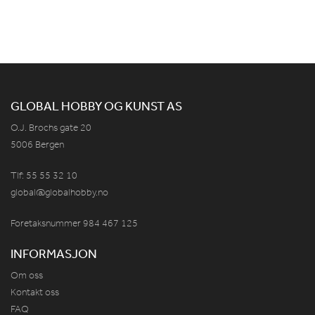
GLOBAL HOBBY OG KUNST AS
O.J. Brochs gate 20
5006 Bergen
Tlf: 55 55 32 10
global@globalhobby.no
Foretaksnummer 984
467
125
INFORMASJON
Om oss
Kontakt oss
FAQ