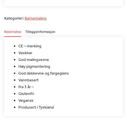
Kategorier:
Barnemaling
Beskrivelse
Tilleggsinformasjon
CE – merking
Vaskbar
God malingsevne
Høy pigmentering
God dekkevne og fargeglans
Vannbasert
Fra 3 år –
Glutenfri
Vegansk
Produsert i Tyskland