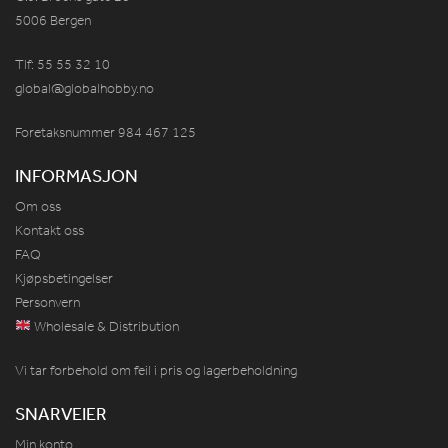
5006 Bergen
Tlf: 55 55 32 10
global@globalhobby.no
Foretaksnummer 984
467
125
INFORMASJON
Om oss
Kontakt oss
FAQ
Kjøpsbetingelser
Personvern
Wholesale & Distribution
Vi tar forbehold om feil i pris og lagerbeholdning
SNARVEIER
Min konto