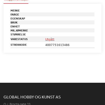
MERKE
FARGE
EGENSKAP
BRUK
ENHET
MILJØMERKE
STØRRELSE
Utgått
VARESTATUS
4007751613486
STREKKODE
GLOBAL HOBBY OG KUNST AS
O.J. Brochs gate 20