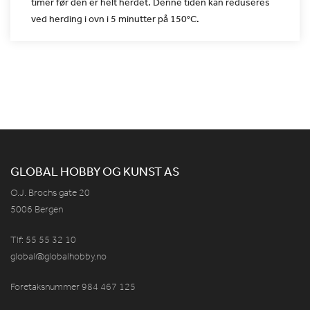
timer før den er helt
herdet. Denne tiden kan reduseres
ved herding i ovn i 5 minutter på
150°C.
GLOBAL HOBBY OG KUNST AS
O.J. Brochs gate 20
5006 Bergen
Tlf: 55 55 32 10
global@globalhobby.no
Foretaksnummer 984
467
125