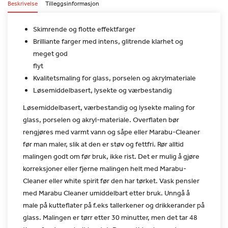
Beskrivelse
Tilleggsinformasjon
Skimrende og flotte effektfarger
Brilliante farger med intens, glitrende klarhet og
meget god
flyt
Kvalitetsmaling for glass, porselen og akrylmateriale
Løsemiddelbasert, lysekte og værbestandig
Løsemiddelbasert, værbestandig og lysekte maling for
glass,
porselen og akryl-materiale. Overflaten bør
rengjøres med varmt
vann og såpe eller Marabu-Cleaner
før man maler, slik at den er
støv og fettfri. Rør alltid
malingen godt om før bruk, ikke rist.
Det er mulig å gjøre
korreksjoner eller fjerne malingen helt med
Marabu-
Cleaner eller white spirit før den har tørket. Vask pensler
med Marabu Cleaner umiddelbart etter bruk. Unngå å
male på
kutteflater på f.eks tallerkener og drikkerander på
glass. Malingen
er tørr etter 30 minutter, men det tar 48