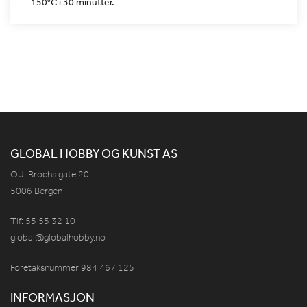
150°C i 30 minutter.
GLOBAL HOBBY OG KUNST AS
O.J. Brochs gate 20
5006 Bergen
Tlf: 55 55 32 10
global@globalhobby.no
Foretaksnummer 984
467
125
INFORMASJON