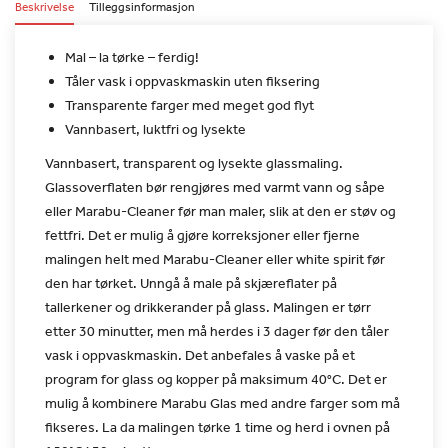
Beskrivelse
Tilleggsinformasjon
Mal – la tørke – ferdig!
Tåler vask i oppvaskmaskin uten fiksering
Transparente farger med meget god flyt
Vannbasert, luktfri og lysekte
Vannbasert, transparent og lysekte glassmaling.
Glassoverflaten bør
rengjøres med varmt vann og såpe
eller Marabu-Cleaner før man
maler, slik at den er støv og
fettfri. Det er mulig å gjøre
korreksjoner eller fjerne
malingen helt med Marabu-Cleaner eller
white spirit før
den har tørket. Unngå å male på skjæreflater på
tallerkener og drikkerander på glass.
Malingen er tørr
etter 30 minutter, men må herdes i 3 dager før den
tåler
vask i oppvaskmaskin. Det anbefales å vaske på et
program for
glass og kopper på maksimum 40°C. Det er
mulig å kombinere Marabu
Glas med andre farger som må
fikseres. La da malingen tørke 1 time
og herd i ovnen på