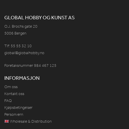
GLOBAL HOBBY OG KUNST AS
O.J. Brochs gate 20
5006 Bergen
Tlf: 55 55 32 10
global@globalhobby.no
Foretaksnummer 984
467
125
INFORMASJON
Om oss
Kontakt oss
FAQ
Kjøpsbetingelser
Personvern
Wholesale & Distribution