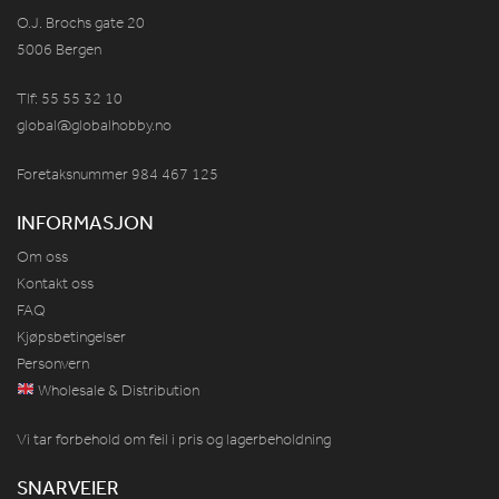
O.J. Brochs gate 20
5006 Bergen
Tlf: 55 55 32 10
global@globalhobby.no
Foretaksnummer 984
467
125
INFORMASJON
Om oss
Kontakt oss
FAQ
Kjøpsbetingelser
Personvern
Wholesale & Distribution
Vi tar forbehold om feil i pris og lagerbeholdning
SNARVEIER